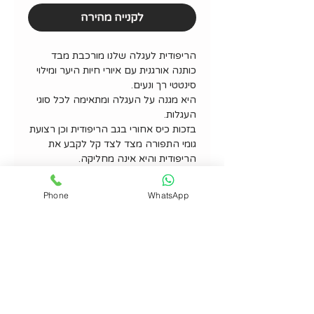
לקנייה מהירה
הריפודית לעגלה שלנו מורכבת מבד
כותנה אורגנית עם איורי חיות היער ומילוי
סינטטי רך ונעים.
היא מגנה על העגלה ומתאימה לכל סוגי
העגלות.
בזכות כיס אחורי בגב הריפודית וכן רצועת
גומי התפורה מצד לצד קל לקבע את
הריפודית והיא אינה מחליקה.
האיורים המקוריים על גבי מוצרי
kookoolon מצויירים בקוים נקיים, רגועים
Phone
WhatsApp
ונעימים לעין, ומודפסים על בדים איכותיים
עשויים 100% כותנה אורגנית.
פרטים נוספים
מידות 80*40 ס"מ