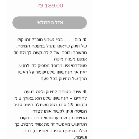
מחיר
אזל מהמלאי
🍄 בום ……. בכי! נשמע מוכר? זהו קולו
של תינוק שראשו נתקל במעקה המיטה,
מתעורר ובוכה. עוד לילה קשה לך ולתינוק!
אמנם מעקה מיטה
סטנדרטי אינו מרופד מספיק כדי למנוע
זאת אך הנחשוש שלנו ישמור על ראשו
הרך של התינוק בכל פעם.
🍄 שינה בטוחה לתינוק ולינה רגועה
להורים – הנחשוש שלנו הוא באורך 2 מ'
ובקוטר 13 ס"מ. הוא משתלב היטב סביב
המיטה וניתן לקשור אותו לצדדי
המיטה כך שתדעו שהוא תמיד במקום.
הנחשוש מאפשר זרימת אוויר מרבית, כך
שילדכם ישן בסביבה אוורירית, רכה
ונעימה.