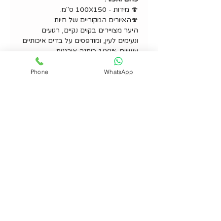
🍄 מידות - 100X150 ס"מ.
🍄האיורים המקוריים של חיות
היער מצויירים בקוים נקיים, רגועים
ונעימים לעין, ומודפסים על בדים איכותיים
עשויים 100% כותנה אורגנית.
🍄מוצרי kookoolon מיוצרים בישראל.
Phone
WhatsApp
פרטים נוספים
הוראות כביסה - 30 מעלות בכביסה
עדינה, ייבוש בצל.
קוקולון - מוצרי טקסטיל לתינוקות
טלפון
03-7200999
וואטסאפ 054-4954801
mali@kookoolon.com
צור קשר