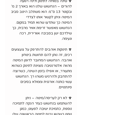
🍄 שינה בטוחה לתינוק ולינה רגועה
להורים – הנחשוש שלנו הוא באורך 2 מ'
ובקוטר 13 ס"מ. הוא משתלב היטב סביב
המיטה וניתן לקשור אותו לצדדי
המיטה כך שתדעו שהוא תמיד במקום.
הנחשוש מאפשר זרימת אוויר מרבית, כך
שילדכם ישן בסביבה אוורירית, רכה
ונעימה.
🍄 תינוקות אוהבים להתרפק על צעצועים
רכים, זה נותן להם תחושת ביטחון
ואהבה. הנחשוש המחובר לדופן המיטה
מהווה אלטרנטיבה מצוינת לתינוק כשהוא
מתעורר, או אפילו בזמן השינה, כשרוצה
להתחבק ולהרגיש משהו רך. הנחשוש
עשוי כותנה אורגנית וממולא בסיבים
סינתטיים.
🍄 לא רק לעריסה/מיטה – ניתן
להשתמש בנחשוש כעזר הנקה לתמיכה
נוספת, כתמיכת ישיבה לפעוט, כמגן
נוסף כשהוא נכנס למיטה הראשונה שלו,