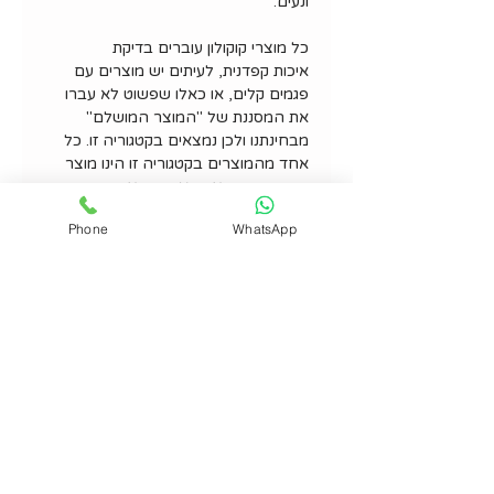
ונעים.
כל מוצרי קוקולון עוברים בדיקת
איכות קפדנית, לעיתים יש מוצרים עם
פגמים קלים, או כאלו שפשוט לא עברו
את המסננת של "המוצר המושלם"
מבחינתנו ולכן נמצאים בקטגוריה זו. כל
אחד מהמוצרים בקטגוריה זו הינו מוצר
יחיד. הפגם מצוין באופן ספציפי. מכירת
מוצרים בקטגוריה זו הינה סופית - במוצרי
Phone
WhatsApp
סוג ב' ועודפים אין אפשרות החלפה או
החזרה.
פרטים נוספים
מידות -2 מ' אורך קוטר 13 ס''מ
הוראות כביסה - 30 מעלות בכביסה
עדינה, ייבוש בצל.
מעוצב ומיוצר בישראל.
קוקולון - מוצרי טקסטיל לתינוקות